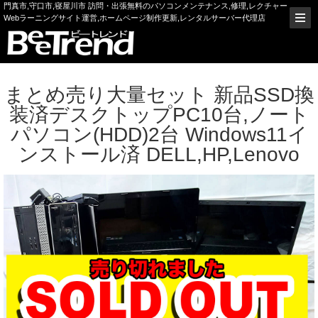
門真市,守口市,寝屋川市 訪問・出張無料のパソコンメンテナンス,修理,レクチャー
Webラーニングサイト運営,ホームページ制作更新,レンタルサーバー代理店
まとめ売り大量セット 新品SSD換
装済デスクトップPC10台,ノート
パソコン(HDD)2台 Windows11イ
ンストール済 DELL,HP,Lenovo